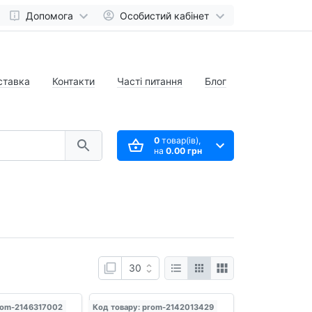
Допомога
Особистий кабінет
ставка
Контакти
Часті питання
Блог
0
товар(ів),
на
0.00 грн
rom-2146317002
Код товару: prom-2142013429