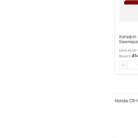
Катафот 
бампера
CR-V 202
Ціна за шт:
41
Всього
Honda CR-V