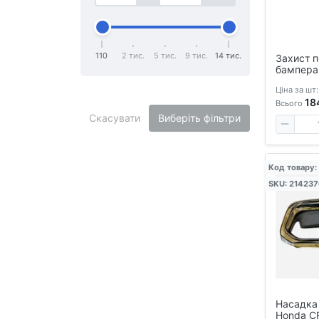
110
2 тис.
5 тис.
9 тис.
14 тис.
Захист 
бампера
CR-V 202
Ціна за шт:
накладка
18
тюнінг об
Всього
Скасувати
Виберіть фільтри
Код товару:
SKU: 21423
Насадка 
Honda C