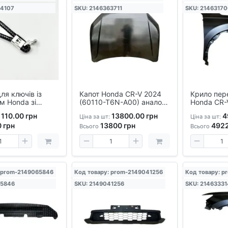
94107
SKU: 2146363711
SKU: 2146317
ля ключів із
Капот Honda CR-V 2024
Крило пер
м Honda зі
(60110-T6N-A00) аналог
Honda CR-
ю косичкою
— оригінальна геометрія,
110.00 грн
13800.00 грн
4
Ціна за шт:
Ціна за шт:
для ремонту та заміни
0
грн
13800
грн
492
Всього
Всього
: prom-2149065846
Код товару: prom-2149041256
Код товару: p
65846
SKU: 2149041256
SKU: 21463331