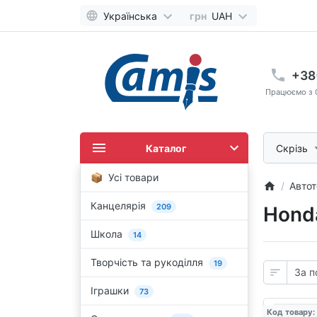
Українська
грн
UAH
+38
Працюємо з 0
Каталог
Скрізь
Усі товари
Автот
Канцелярія
209
Honda
Школа
14
Творчість та рукоділля
19
Іграшки
73
Код товару: