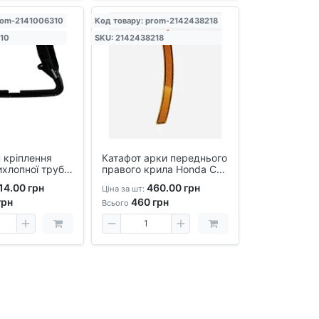
rom-2141006310
Код товару: prom-2142438218
10
SKU: 2142438218
 кріплення
Катафот арки переднього
ихлопної труби
правого крила Honda CR-
nda CR-V
V 2023-2024, аналог OEM
14.00 грн
460.00 грн
Ціна за шт:
- аналог,
грн
460
грн
для ремонту і
Всього