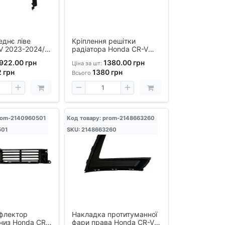
еднє ліве
Кріплення решітки
V 2023-2024/
радіатора Honda CR-V
я ремонту та
2023-2024
922.00 грн
1380.00 грн
Ціна за шт:
алеве,
2
грн
1380
грн
не
Всього
rom-2140960501
Код товару: prom-2148663260
501
SKU: 2148663260
флектор
Накладка протитуманної
низ Honda CR-
фари права Honda CR-V