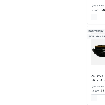
хромова
Ціна за шт:
13
Всього
Код товару:
SKU: 214645
Решітка 
CR-V 20
Ціна за шт:
45
Всього