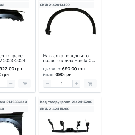
002
SKU: 2142013429
еднє праве
Накладка переднього
V 2023-2024
правого крила Honda CR-
V 2023-2024 — аналог
922.00 грн
690.00 грн
Ціна за шт:
OEM
2
грн
690
грн
Всього
rom-2146333149
Код товару: prom-2142415290
49
SKU: 2142415290