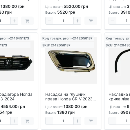
на, OEM-якість
2023–2024 – оригінальна
V 2023-24
1380.00 грн
5520.00 грн
3
Ціна за шт:
Ціна за шт:
балка кріплення бампера
80
грн
5520
грн
391
Всього
Всього
 prom-2146451173
Код товару: prom-2142056137
Код товару: 
1173
SKU: 2142056137
SKU: 2142043
радіатора Honda
Насадка на глушник
Накладка 
23-2024
права Honda CR-V 2023-
крила ліва
2024 аналог -
2023-34
4554.00 грн
1380.00 грн
6
Ціна за шт:
Ціна за шт:
хромована, нержавіюча
54
грн
1380
грн
690
сталь, для рестайлінгу
Всього
Всього