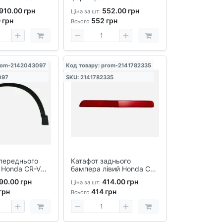
2023-2024, аналог OEM
910.00 грн
552.00 грн
Ціна за шт:
0
грн
552
грн
Всього
prom-2142043097
Код товару: prom-2141782335
097
SKU: 2141782335
переднього
Катафот заднього
 Honda CR-V
бампера лівий Honda CR-
V 2023-2024 |
90.00 грн
414.00 грн
Ціна за шт:
Світловідбивач
грн
414
грн
Всього