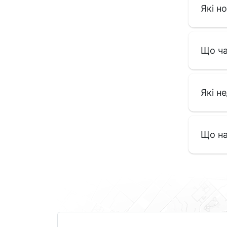
Які н
Що ча
Які н
Що на