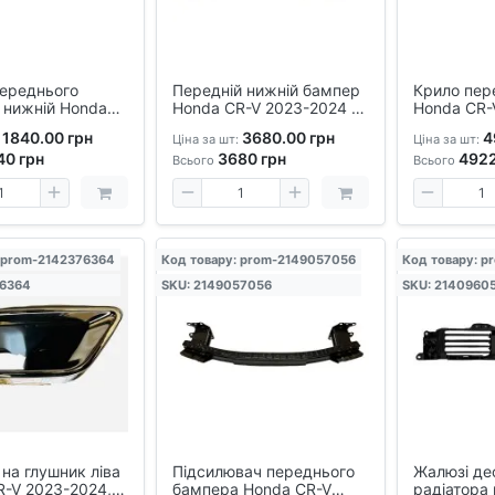
переднього
Передній нижній бампер
Крило пер
 нижній Honda
Honda CR-V 2023-2024 —
Honda CR-
3–2024 –
оригінальна накладка,
аналог, дл
1840.00 грн
3680.00 грн
4
Ціна за шт:
Ціна за шт:
 під бампер,
комплект із кріпленнями
заміни, ст
40
грн
3680
грн
492
віс
пофарбова
Всього
Всього
 prom-2142376364
Код товару: prom-2149057056
Код товару: p
76364
SKU: 2149057056
SKU: 2140960
на глушник ліва
Підсилювач переднього
Жалюзі де
R-V 2023-2024,
бампера Honda CR-V
радіатора 