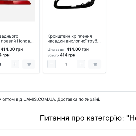
заднього
Кронштейн кріплення
 правий Honda
насадки вихлопної труби
3-2024 аналог
лівий Honda CR-V 2023-
414.00 грн
414.00 грн
Ціна за шт:
24
4
грн
414
грн
Всього
 оптом від CAMIS.COM.UA. Доставка по Україні.
Питання про категорію: "