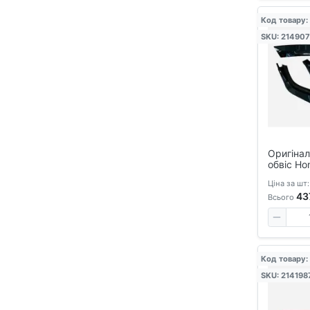
Код товару:
SKU: 21490
Оригінал
обвіс Ho
2024, гл
Ціна за шт:
— тюнінг
43
бампера
Всього
Код товару:
SKU: 214198