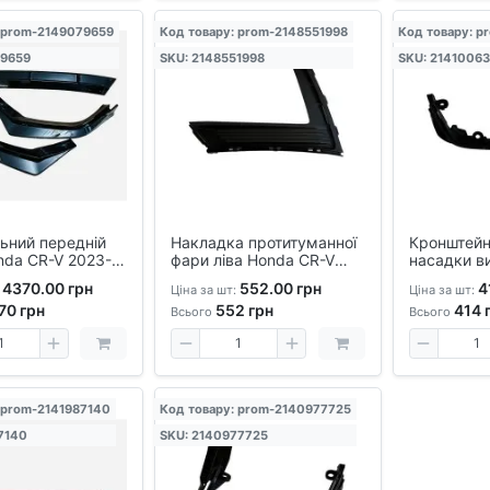
 prom-2149079659
Код товару: prom-2148551998
Код товару: p
79659
SKU: 2148551998
SKU: 21410063
ьний передній
Накладка протитуманної
Кронштейн
nda CR-V 2023-
фари ліва Honda CR-V
насадки в
янсовий чорний
2023-2024 аналог
правий Ho
4370.00 грн
552.00 грн
4
Ціна за шт:
Ціна за шт:
 накладка
2023-2024 
70
грн
552
грн
414
сталевий, 
Всього
Всього
заміни
 prom-2141987140
Код товару: prom-2140977725
7140
SKU: 2140977725