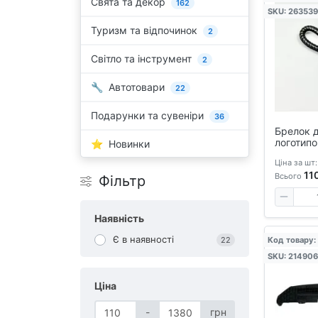
Свята та декор
162
SKU: 26353
Туризм та відпочинок
2
Світло та інструмент
2
Автотовари
22
Подарунки та сувеніри
36
Брелок д
логотипо
Новинки
шкіряно
Ціна за шт:
11
Всього
Фільтр
Наявність
Є в наявності
Код товару
22
SKU: 21490
Ціна
-
грн