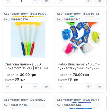
Код товару: prom-1893680370
Код товару: prom-1893680142
SKU: 1893680370
SKU: 1893680142
Світлова паличка LED
Набір Bunchems 240 шт –
'Pokemon' 35 см | Іграшка-
пухнасті кульки-липучки
світильник з м'яким
для творчості, 12 пакетів |
30.00 грн
78.00 грн
Ціна за шт:
Ціна за шт:
світлом для вечірок та ігор
Конструктор для дітей |
30
грн
78
грн
Розвиваючі іграшки
Всього
Всього
Код товару: prom-1991810629
Код товару: prom-1893680746
SKU: 1991810629
SKU: 1893680746