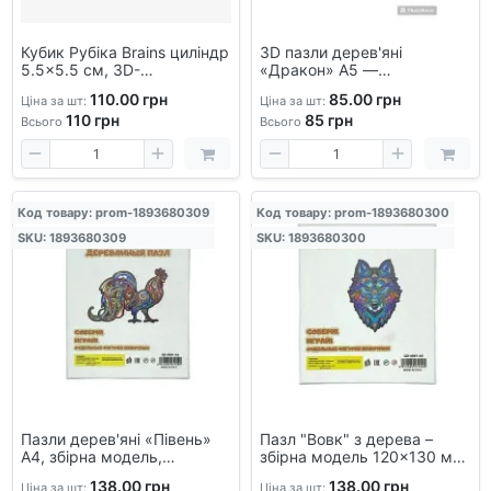
Кубик Рубіка Brains циліндр
3D пазли дерев'яні
5.5×5.5 см, 3D-
«Дракон» А5 —
головоломка-трансформер
головоломка, конструктор,
110.00 грн
85.00 грн
Ціна за шт:
Ціна за шт:
для дітей і дорослих
що розвивають
110
грн
85
грн
оригінальний подарунок
Всього
Всього
Код товару: prom-1893680309
Код товару: prom-1893680300
SKU: 1893680309
SKU: 1893680300
Пазли дерев'яні «Півень»
Пазл "Вовк" з дерева –
А4, збірна модель,
збірна модель 120×130 мм
головоломка для дітей і
– інтер'єрний декор та
138.00 грн
138.00 грн
Ціна за шт:
Ціна за шт: