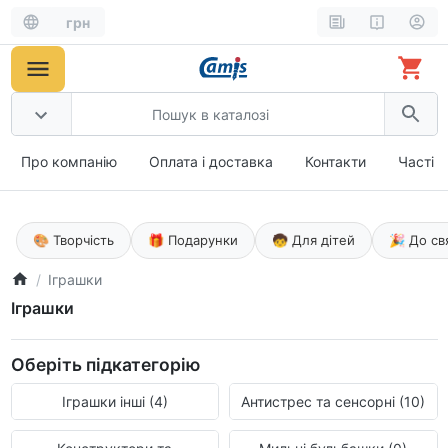
грн
Про компанію
Оплата і доставка
Контакти
Часті 
🎨 Творчість
🎁 Подарунки
🧒 Для дітей
🎉 До св
Іграшки
Іграшки
Оберіть підкатегорію
Іграшки інші (4)
Антистрес та сенсорні (10)