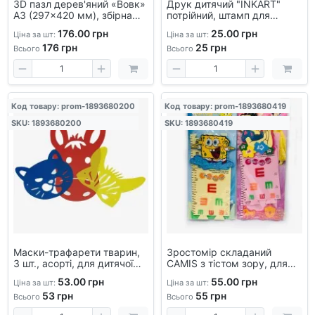
3D пазл дерев'яний «Вовк»
Друк дитячий "INKART"
А3 (297×420 мм), збірна
потрійний, штамп для
модель з фанери
творчості, 3D-друк для
176.00 грн
25.00 грн
Ціна за шт:
Ціна за шт:
малювання, вироби,
176
грн
25
грн
розвивальні іграшки,
Всього
Всього
Код товару: prom-1893680200
Код товару: prom-1893680419
SKU: 1893680200
SKU: 1893680419
Маски-трафарети тварин,
Зростомір складаний
3 шт., асорті, для дитячої
CAMIS з тістом зору, для
творчості, малювання, ігор
дітей, настінний
53.00 грн
55.00 грн
Ціна за шт:
Ціна за шт:
53
грн
55
грн
Всього
Всього