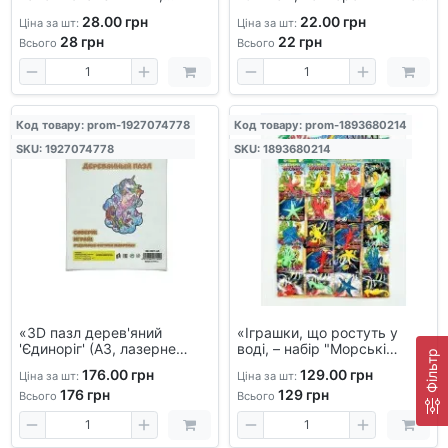
антистрес іграшка для
що тягнеться, для дітей і
28.00 грн
22.00 грн
Ціна за шт:
Ціна за шт:
дітей і дорослих
дорослих
28
грн
22
грн
Всього
Всього
Код товару: prom-1927074778
Код товару: prom-1893680214
SKU: 1927074778
SKU: 1893680214
«3D пазл дерев'яний
«Іграшки, що ростуть у
'Єдиноріг' (А3, лазерне
воді, – набір "Морські
Фільтр
різання) - збірна модель
тварини", 20 шт. –
176.00 грн
129.00 грн
Ціна за шт:
Ціна за шт:
для дітей і дорослих,
дивовижні фігурки для
176
грн
129
грн
розвиваючий конструктор»
дітей»
Всього
Всього