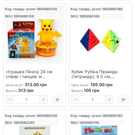
Код товару: prom-1893680108
Код товару: prom-1893680168
SKU: 1893680108
SKU: 1893680168
«Іграшка Пікачу 24 см
Кубик Рубіка Піраміда
співає і танцює зі
(тетраедр), 9.5 см,
світломузикою,
механічна головоломка для
313.00 грн
105.00 грн
Ціна за шт:
Ціна за шт:
інтерактивна, пластикова з
розвитку логіки
313
грн
105
грн
LED-ефектами»
Всього
Всього
Код товару: prom-1893680295
Код товару: prom-1893680192
SKU: 1893680295
SKU: 1893680192