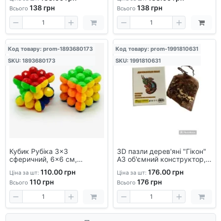
дорослих, розвиваючий
головоломка
138
грн
138
грн
конструктор, лазерне
Всього
Всього
різання
Код товару: prom-1893680173
Код товару: prom-1991810631
SKU: 1893680173
SKU: 1991810631
Кубик Рубіка 3×3
3D пазли дерев'яні "Гікон"
сферичний, 6×6 см,
А3 об'ємний конструктор,
головоломка-трансформер
головоломка, для дітей і
110.00 грн
176.00 грн
Ціна за шт:
Ціна за шт:
з унікальним механізмом
дорослих, лазерне різання
110
грн
176
грн
Всього
Всього