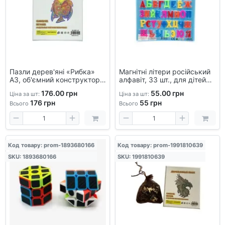
Пазли дерев'яні «Рибка»
Магнітні літери російський
А3, об'ємний конструктор,
алфавіт, 33 шт., для дітей
головоломка для дітей і
на холодильник, навчання
176.00 грн
55.00 грн
Ціна за шт:
Ціна за шт:
дорослих, розвивальний
176
грн
55
грн
набір
Всього
Всього
Код товару: prom-1893680166
Код товару: prom-1991810639
SKU: 1893680166
SKU: 1991810639