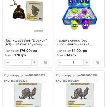
Пазли дерев'яні "Дракон"
Іграшка-антистрес
(А3) - 3D конструктор,
«Восьминіг» - м'яка,
головоломка, для дітей від
еластична, для релаксації
176.00 грн
14.00 грн
Ціна за шт:
Ціна за шт:
10 років, що розвивають,
176
грн
14
грн
лазерне різання, інтер'єрні
Всього
Всього
Код товару: prom-1893680324
Код товару: prom-1893680294
SKU: 1893680324
SKU: 1893680294