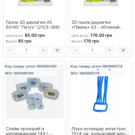
Пазли 3D дерев'яні А5
3D пазли дерев'яні
60*80 "Петух" (2103-396)
«Півень» А3 - об'ємний
конструктор, інтер'єрний
85.00 грн
176.00 грн
Ціна за шт:
Ціна за шт:
декор, подарунок для
85
грн
176
грн
творчості
Всього
Всього
Код товару: prom-1893680183
Код товару: prom-1893680178
SKU: 1893680183
SKU: 1893680178
Слайм прозорий із
Лізун-еспандер антистрес
наповнювачем 144 г,
15×4 см, кольоровий мікс,