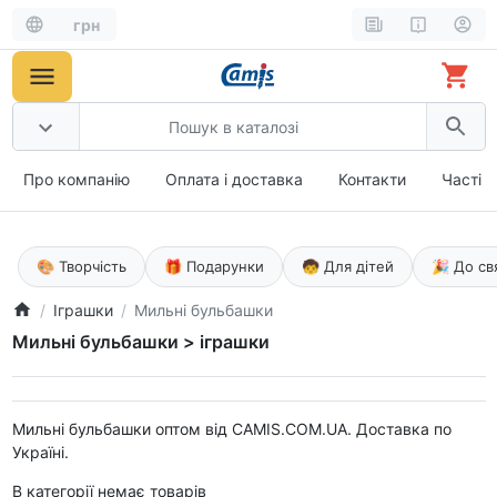
грн
Про компанію
Оплата і доставка
Контакти
Часті 
🎨 Творчість
🎁 Подарунки
🧒 Для дітей
🎉 До св
Іграшки
Мильні бульбашки
Мильні бульбашки > іграшки
Мильні бульбашки оптом від CAMIS.COM.UA. Доставка по
Україні.
В категорії немає товарів