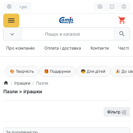
грн
Про компанію
Оплата і доставка
Контакти
Часті 
🎨 Творчість
🎁 Подарунки
🧒 Для дітей
🎉 До св
Іграшки
Пазли
Пазли > іграшки
Фільтр