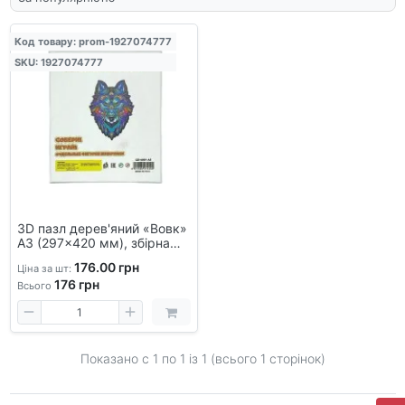
Код товару: prom-1927074777
SKU: 1927074777
3D пазл дерев'яний «Вовк»
А3 (297×420 мм), збірна
модель з фанери
176.00 грн
Ціна за шт:
176
грн
Всього
Показано с 1 по
1
із 1 (всього 1 сторінок)