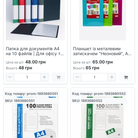
Папка для документів А4
Планшет із металевим
на 10 файлів | Для офісу та
затискачем "Неоновий", А4,
школи
кольорова папка-планшет ,
48.00 грн
65.00 грн
Ціна за шт:
Ціна за шт:
кліпборд
48
грн
65
грн
Всього
Всього
Код товару: prom-1893680551
Код товару: prom-1893680552
SKU: 1893680551
SKU: 1893680552