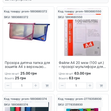
Код товару: prom-1893680372
Код товару: prom-1893680550
SKU: 1893680372
SKU: 1893680550
Прозора дитяча папка для
Файли А4 20 мкм (100 шт.)
зошитів А4 з верхньою
– прозорі мультифори для
блискавкою, шкільна
документів, архівного
25.00 грн
63.00 грн
Ціна за шт:
Ціна за шт:
папка-конверт
зберігання та презентацій
25
грн
63
грн
Всього
Всього
Код товару: prom-1893680374
Код товару: prom-2778358930
SKU: 1893680374
SKU: 2778358930