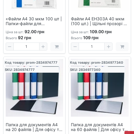
«Файли А4 30 мкм 100 шт |
Файли А4 EH303A 40 мкм
Папки-файли для
(100 шт.) | Щільні прозорі |
документів | Щільні
Для документів і
92.00 грн
109.00 грн
Ціна за шт:
Ціна за шт:
мультифора 100 аркушів |
презентацій
92
грн
109
грн
Набір прозорих файлів |
Всього
Всього
Для архіву та офісу
Код товару: prom-2834974777
Код товару: prom-2834977340
SKU: 2834974777
SKU: 2834977340
Папка для документів А4
Папка для документів А4
на 20 файлів | Для офісу та
на 60 файлів | Для офісу та