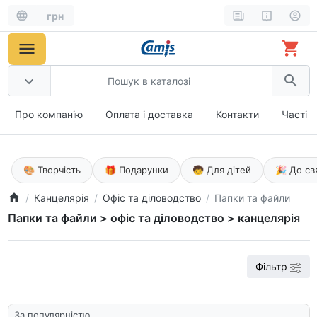
грн
Про компанію
Оплата і доставка
Контакти
Часті 
🎨 Творчість
🎁 Подарунки
🧒 Для дітей
🎉 До св
Канцелярія
Офіс та діловодство
Папки та файли
Папки та файли > офіс та діловодство > канцелярія
Фільтр