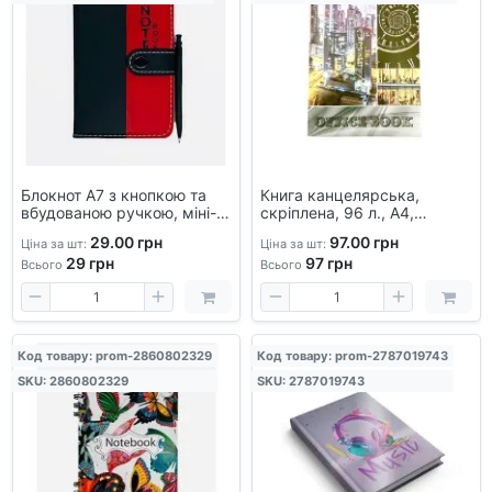
Блокнот А7 з кнопкою та
Книга канцелярська,
вбудованою ручкою, міні-
скріплена, 96 л., А4,
щоденник для записів
обкладинка кольорова,
29.00 грн
97.00 грн
Ціна за шт:
Ціна за шт:
офсет, карта.
29
грн
97
грн
Всього
Всього
Код товару: prom-2860802329
Код товару: prom-2787019743
SKU: 2860802329
SKU: 2787019743