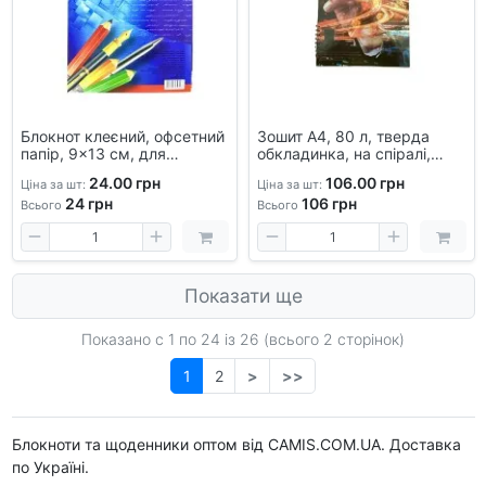
Блокнот клеєний, офсетний
Зошит А4, 80 л, тверда
папір, 9x13 см, для
обкладинка, на спіралі,
нотаток, BBK-90-130-20
офсет, клітинка
24.00 грн
106.00 грн
Ціна за шт:
Ціна за шт:
24
грн
106
грн
Всього
Всього
Показати ще
Показано с 1 по
24
із 26 (всього 2 сторінок)
1
2
>
>>
Блокноти та щоденники оптом від CAMIS.COM.UA. Доставка
по Україні.