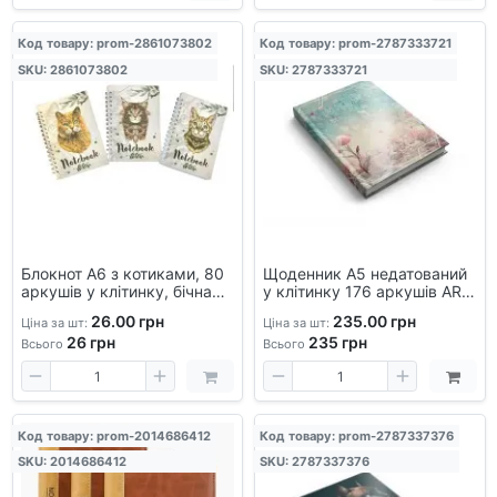
Код товару: prom-2861073802
Код товару: prom-2787333721
SKU: 2861073802
SKU: 2787333721
Блокнот А6 з котиками, 80
Щоденник А5 недатований
аркушів у клітинку, бічна
у клітинку 176 аркушів ART
пружина, для записів і
— блокнот для записів,
26.00 грн
235.00 грн
Ціна за шт:
Ціна за шт:
нотаток
офісний, стильний дизайн
26
грн
235
грн
Всього
Всього
Код товару: prom-2014686412
Код товару: prom-2787337376
SKU: 2014686412
SKU: 2787337376