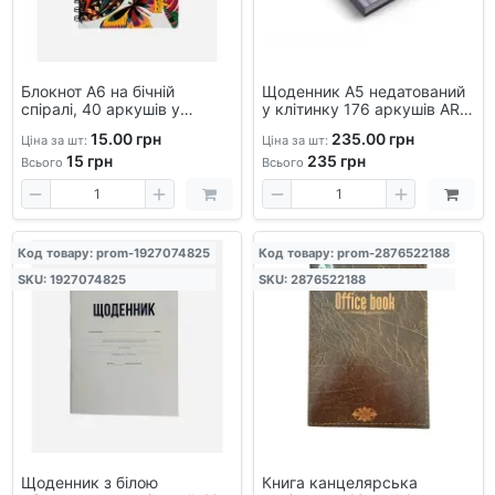
Блокнот А6 на бічній
Щоденник А5 недатований
спіралі, 40 аркушів у
у клітинку 176 аркушів ART
клітинку, для записів, BPB-
— блокнот для записів,
15.00 грн
235.00 грн
Ціна за шт:
Ціна за шт:
A6-40
офісний, стильний дизайн
15
грн
235
грн
Всього
Всього
Код товару: prom-1927074825
Код товару: prom-2876522188
SKU: 1927074825
SKU: 2876522188
Щоденник з білою
Книга канцелярська