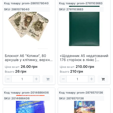
Код товару: prom-2861078040
Код товару: prom-2761103683
SKU: 2861078040
SKU: 2761103683
Блокнот А6 "Котики", 80
«Щоденник А5 недатований
аркушів у клітинку, верхня
176 сторінок в лінію |
пружина, для нотаток і
Шкірзамінник Light |
26.00 грн
210.00 грн
Ціна за шт:
Ціна за шт:
записів
Закладка-ляссе | Для
26
грн
210
грн
особистих записів»
Всього
Всього
Код товару: prom-2014686406
Код товару: prom-2876570136
SKU: 2014686406
SKU: 2876570136