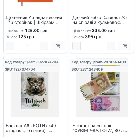
Щоденник А5 недатований
Діловий набір: блокнот А5
176 сторінок | Шкірзам
на спіралі з кульковою
Light | Закладка-лясе
ручкою в подарунковій
125.00 грн
395.00 грн
Ціна за шт:
Ціна за шт:
картонній коробці
125
грн
395
грн
Всього
Всього
Код товару: prom-1927074704
Код товару: prom-2874243409
SKU: 1927074704
SKU: 2874243409
Блокнот А6 «КОТИ» (40
Блокнот на спіралі
сторінок, клітинка) -
"СУВІНІР-ВАЛЮТА", 80 л,
симпатичний і зручний
А5, клітинка 5 мм, обл.