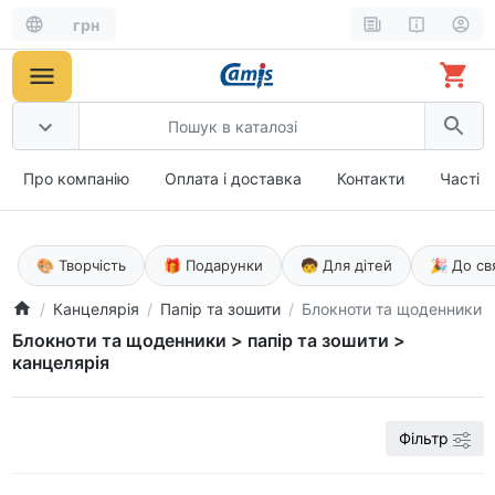
грн
Про компанію
Оплата і доставка
Контакти
Часті 
🎨 Творчість
🎁 Подарунки
🧒 Для дітей
🎉 До св
Канцелярія
Папір та зошити
Блокноти та щоденники
Блокноти та щоденники > папір та зошити >
канцелярія
Фільтр