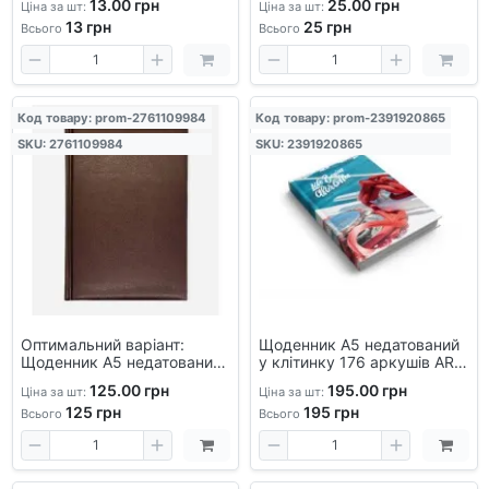
13.00 грн
25.00 грн
Ціна за шт:
Ціна за шт:
помічник для щоденних
картон.
13
грн
25
грн
записі
Всього
Всього
Код товару: prom-2761109984
Код товару: prom-2391920865
SKU: 2761109984
SKU: 2391920865
Оптимальний варіант:
Щоденник А5 недатований
Щоденник А5 недатований,
у клітинку 176 аркушів ART
176 стор., лінійка,
— блокнот для записів,
125.00 грн
195.00 грн
Ціна за шт:
Ціна за шт:
шкірозамінник, лясе
офісний, стильний дизайн
125
грн
195
грн
Всього
Всього