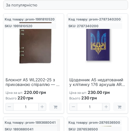
Код товару: prom-1991810520
Код товару: prom-2787340200
SKU: 1991810520
SKU: 2787340200
Блокнот А5 WL2202-25 з
Щоденник А5 недатований
прихованою спіраллю — 86
у клітинку 176 аркушів ART
аркушів у клітинку,
— блокнот для записів,
220.00 грн
230.00 грн
Ціна за шт:
Ціна за шт:
зручний формат
офісний, стильний дизайн
220
грн
230
грн
Всього
Всього
Код товару: prom-1893680041
Код товару: prom-2876536500
SKU: 1893680041
SKU: 2876536500