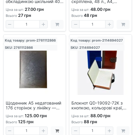
обкладинкою шкільний 40
скріплена, 48 л., А4,
аркушів - блокнот для
обкладинка кольорова,
27.00 грн
48.00 грн
Ціна за шт:
Ціна за шт:
записів, газетний папір,
офсет, карта.
27
грн
48
грн
універсальний
Всього
Всього
Код товару: prom-2761112866
Код товару: prom-2114694027
SKU: 2761112866
SKU: 2114694027
Щоденник А5 недатований
Блокнот QD-19092-72K з
176 сторінок у лінійку —
кнопкою, кольорові краї,
ваш ідеальний
120 аркушів, офісний
125.00 грн
88.00 грн
Ціна за шт:
Ціна за шт:
планувальник
аксесуар
125
грн
88
грн
Всього
Всього