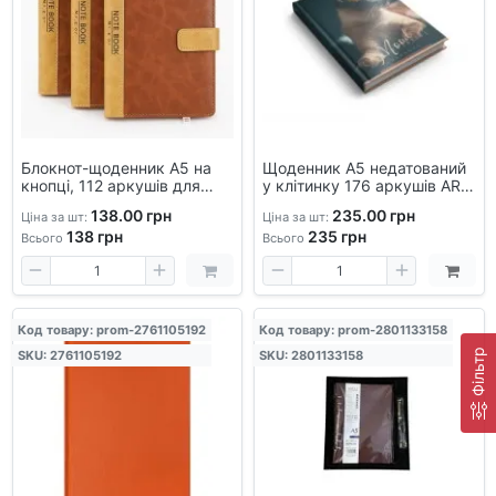
Блокнот-щоденник А5 на
Щоденник А5 недатований
кнопці, 112 аркушів для
у клітинку 176 аркушів ART
планування
— блокнот для записів,
138.00 грн
235.00 грн
Ціна за шт:
Ціна за шт:
офісний, стильний дизайн
138
грн
235
грн
Всього
Всього
Код товару: prom-2761105192
Код товару: prom-2801133158
Фільтр
SKU: 2761105192
SKU: 2801133158