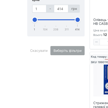
-
грн
Олівець 
НВ CASB
гнучкий,
1
104
208
311
414
Ціна за шт:
заточений
12
Всього
Скасувати
Виберіть фільтри
Код товару:
SKU: 199011
Стрижен
гелевої 