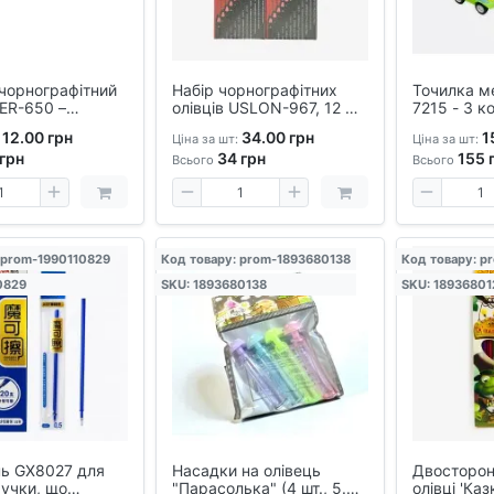
чорнографітний
Набір чорнографітних
Точилка ме
ER-650 –
олівців USLON-967, 12 шт.
7215 - 3 к
 без гумки,
(різна твердість)
з контейн
12.00 грн
34.00 грн
1
Ціна за шт:
Ціна за шт:
 – набір 1/12 шт.
грн
34
грн
155
Всього
Всього
 prom-1990110829
Код товару: prom-1893680138
Код товару: p
0829
SKU: 1893680138
SKU: 18936801
ь GX8027 для
Насадки на олівець
Двосторон
ручки, що
"Парасолька" (4 шт., 5.5
олівці 'Каз