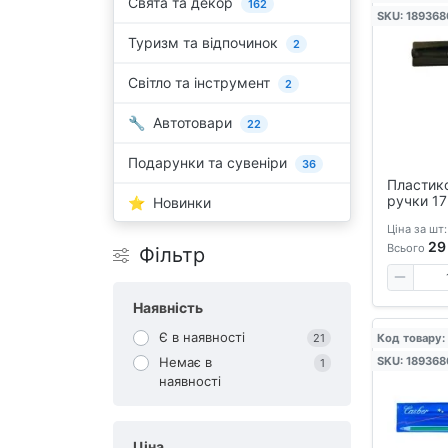
Свята та декор
162
SKU: 189368
Туризм та відпочинок
2
Світло та інструмент
2
Автотовари
22
Подарунки та сувеніри
36
Пластик
ручки 1
Новинки
прозори
Ціна за шт:
Захисний
29
перових 
Всього
Фільтр
ручок
Наявність
Є в наявності
Код товару:
21
Немає в
SKU: 189368
1
наявності
Ціна