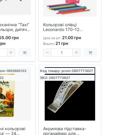
ханічна “Taxi”
Кольорові олівці
ольори, дитяча,
Leoonardo 170–12
ером
пластикові – набір 12
55.00 грн
21.00 грн
Ціна за шт:
кольорів для малювання,
грн
21
грн
школа та творчість
Всього
rom-1893680122
Код товару: prom-2807773627
22
SKU: 2807773627
ні кольорові
Акрилова підставка-
ка' — 24
органайзер для