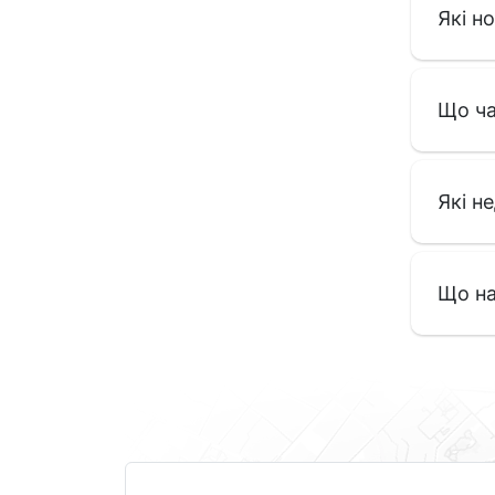
Які но
Що ча
Які не
Що на