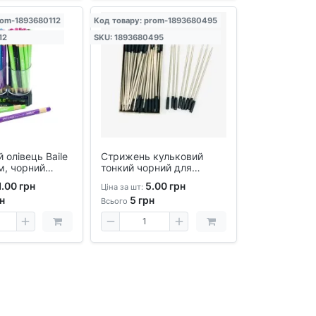
rom-1893680112
Код товару: prom-1893680495
12
SKU: 1893680495
 олівець Baile
Стрижень кульковий
м, чорний
тонкий чорний для
рофесійні
поворотних ручок -
.00 грн
5.00 грн
Ціна за шт:
алюмінієвий корпус,
н
5
грн
універсальний розмір
Всього