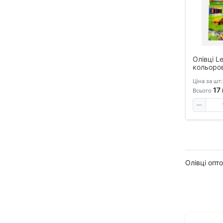
Олівці L
кольоров
Ціна за шт:
17
Всього
Олівці опт