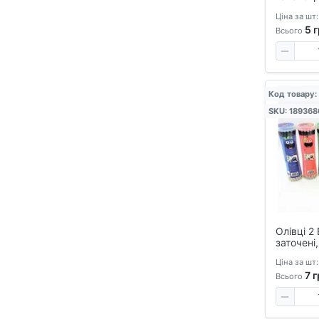
стираєть
Ціна за шт:
синій, з
5
г
пише-ст
Всього
Код товару:
SKU: 189368
Олівці 2 
заточені
й кресл
Ціна за шт:
7
г
Всього