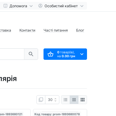
Допомога
Особистий кабінет
ставка
Контакти
Часті питання
Блог
0
товар(ів),
на
0.00 грн
лярія
rom-1893680121
Код товару: prom-1893680078