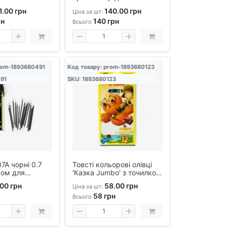
ля дітей та
демонстрації ручок і
1.00 грн
140.00 грн
Ціна за шт:
, шестигранні
олівців, дугова вітринна
н
140
грн
стійка
Всього
rom-1893680491
Код товару: prom-1893680123
91
SKU: 1893680123
7А чорні 0.7
Товсті кольорові олівці
ком для
'Казка Jumbo' з точилкою
ручок, запасні
- 12 кольорів, для дітей,
00 грн
58.00 грн
Ціна за шт:
елементи
тригранні, м'які, у
58
грн
пластиковому пеналі
Всього