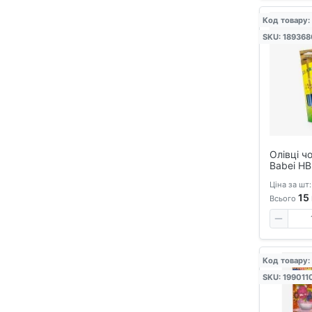
Код товару:
SKU: 189368
Олівці ч
Babei HB 
універса
Ціна за шт:
та кресл
15
Всього
Код товару:
SKU: 199011