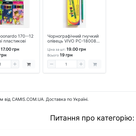
eoonardo 170--12
Чорнографічний гнучкий
і пластикові
олівець VIVO PC-18008
2HB з гумкою,
17.00 грн
19.00 грн
Ціна за шт:
професійний, для
грн
19
грн
креслення та навчання
Всього
ом від CAMIS.COM.UA. Доставка по Україні.
Питання про категорію: 