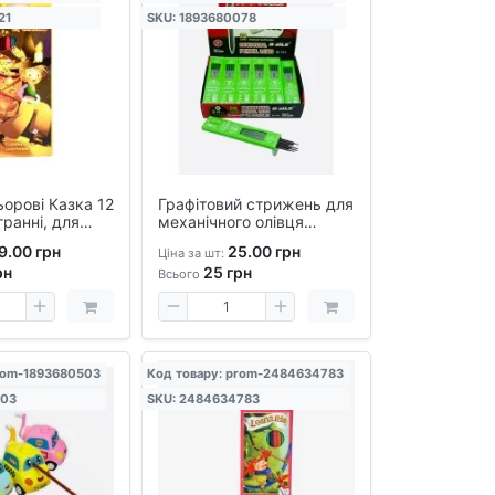
21
SKU: 1893680078
ьорові Казка 12
Графітовий стрижень для
гранні, для
механічного олівця
ювання, у
BL618 — 2.0 мм, змінний
9.00 грн
25.00 грн
Ціна за шт:
у пакованні
грифель для креслення
рн
25
грн
та малювання
Всього
rom-1893680503
Код товару: prom-2484634783
503
SKU: 2484634783