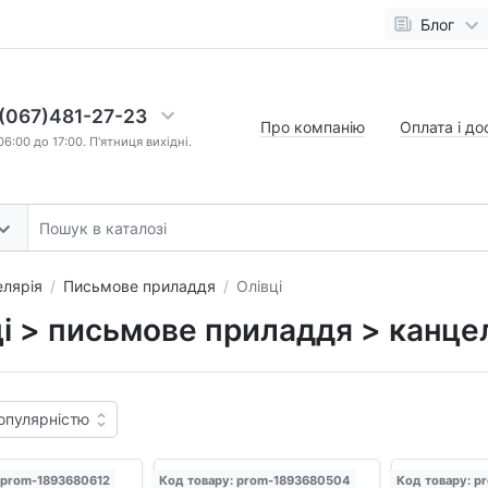
Блог
(067)481-27-23
Про компанію
Оплата і до
6:00 до 17:00. П'ятниця вихідні.
лярія
Письмове приладдя
Олівці
і > письмове приладдя > канце
 prom-1893680612
Код товару: prom-1893680504
Код товару: p