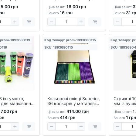
ся, 0.5 мм,
см) – яскраві захисні
кольори, д
5.00 грн
16.00 грн
3
Ціна за шт:
Ціна за шт:
мінний стрижень
ковпачки для дітей
художників
рн
16
грн
31
гр
ирає
Всього
Всього
 prom-1893680119
Код товару: prom-1893680115
Код товару: p
0119
SKU: 1893680115
SKU: 18936804
В із гумкою,
Кольорові олівці Superior,
Стрижні 10
, для малювання
36 кольорів у металевій
мм із вуш
ення
коробці
кулькових 
7.00 грн
414.00 грн
1.
Ціна за шт:
Ціна за шт:
писальні 
рн
414
грн
1
грн
Всього
Всього