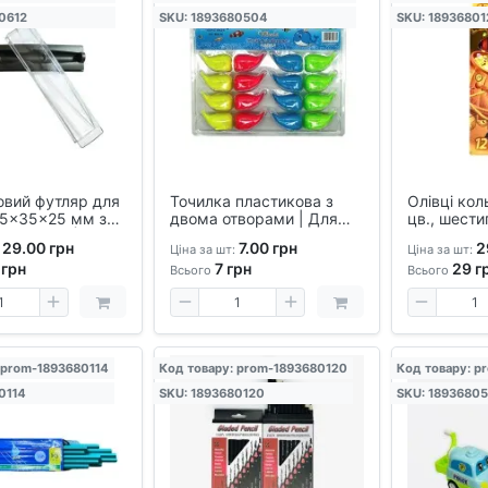
0612
SKU: 1893680504
SKU: 18936801
овий футляр для
Точилка пластикова з
Олівці кол
75×35×25 мм з
двома отворами | Для
цв., шести
м верхом |
стандартних і товстих
дітей, мал
29.00 грн
7.00 грн
2
Ціна за шт:
Ціна за шт:
 чохол для
олівців | Набір для школи
картонном
грн
7
грн
29
г
і кулькових
Всього
Всього
 prom-1893680114
Код товару: prom-1893680120
Код товару: p
0114
SKU: 1893680120
SKU: 1893680