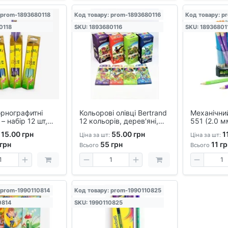
 prom-1893680118
Код товару: prom-1893680116
Код товару: p
0118
SKU: 1893680116
SKU: 18936801
орнографитні
Кольорові олівці Bertrand
Механічний
– набір 12 шт,
12 кольорів, дерев'яні,
551 (2.0 м
льні для школи
шестигранні — для дітей і
графіт) - п
15.00 грн
55.00 грн
11
Ціна за шт:
Ціна за шт:
ення
творчості
олівці
грн
55
грн
11
гр
Всього
Всього
 prom-1990110814
Код товару: prom-1990110825
0814
SKU: 1990110825