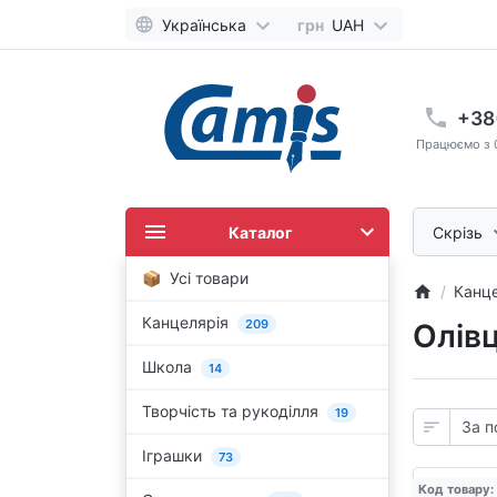
Українська
грн
UAH
+38
Працюємо з 0
Каталог
Скрізь
Усі товари
Канце
Канцелярія
209
Олівц
Школа
14
Творчість та рукоділля
19
Іграшки
73
Код товару: