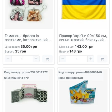
Гаманець-брелок із
Прапор України 90×150 см,
паєтками, інтерактивний,
синьо-жовтий, блискучий,
змінний дизайн, для грошей
поліестер
35.00 грн
143.00 грн
Ціна за шт:
Ціна за шт:
і карток
35
грн
143
грн
Всього
Всього
Код товару: prom-2325014772
Код товару: prom-1893680140
SKU: 2325014772
SKU: 1893680140