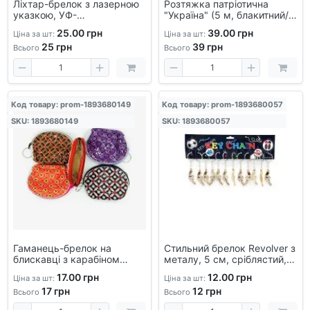
Ліхтар-брелок з лазерною
Розтяжка патріотична
указкою, УФ-
"Україна" (5 м, блакитний/
підсвічуванням і карабіном
жовтий) – вулична гірлянда
25.00 грн
39.00 грн
Ціна за шт:
Ціна за шт:
- ультрафіолетовий,
із пластику для
25
грн
39
грн
велосипеда, детекції валют
національних свят
Всього
Всього
Код товару: prom-1893680149
Код товару: prom-1893680057
SKU: 1893680149
SKU: 1893680057
Гаманець-брелок на
Стильний брелок Revolver з
блискавці з карабіном
металу, 5 см, сріблястий,
(10x8 см)
для ключів або сумки
17.00 грн
12.00 грн
Ціна за шт:
Ціна за шт:
17
грн
12
грн
Всього
Всього