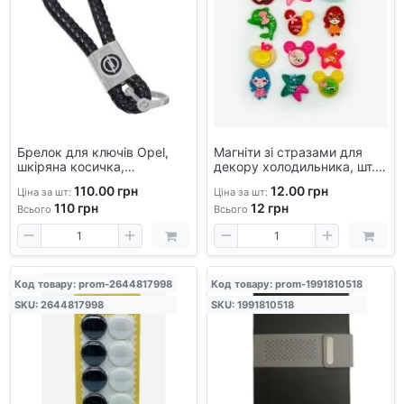
Брелок для ключів Opel,
Магніти зі стразами для
шкіряна косичка,
декору холодильника, шт.,
металевий, автомобільний,
подарунковий
110.00 грн
12.00 грн
Ціна за шт:
Ціна за шт:
сувенірний, подарунковий
110
грн
12
грн
аксесуар
Всього
Всього
Код товару: prom-2644817998
Код товару: prom-1991810518
SKU: 2644817998
SKU: 1991810518