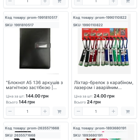
Код товару: prom-1991810517
Код товару: prom-1990110822
SKU: 1991810517
SKU: 1990110822
"Блокнот А5 136 аркушів з
Ліхтар-брелок з карабіном,
магнітною застібкою |
лазером і аварійним
Зошит 210×148 мм |
сигналом - кемпінг,
144.00 грн
24.00 грн
Ціна за шт:
Ціна за шт:
Щільний папір 70 г/м² | Для
риболовля, велосипед,
144
грн
24
грн
записів та нотаток |
походи, туризм, SOS, LED,
Всього
Всього
Стильний щоден
Код товару: prom-2635571668
Код товару: prom-1893680191
SKU: 2635571668
SKU: 1893680191