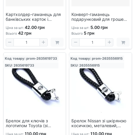
Картхолдер-гаманець для
Конверт-гаманець
банківських карток і
подарунковий для грошей з
грошей – компактний
персонажами, святковий
42.00 грн
5.00 грн
Ціна за шт:
Ціна за шт:
чоловічий/жіночий
грошовий конверт для
42
грн
5
грн
аксесуар, тримач для
подарунка
Всього
Всього
карток
Код товару: prom-2635619733
Код товару: prom-2635556915
SKU: 2635619733
SKU: 2635556915
Брелок для ключів з
Брелок Nissan зі шкіряною
логотипом Toyota (зі
косичкою, металевий,
шкіряною косичкою,
автомобільний,
110.00 грн
110.00 грн
Ціна за шт:
Ціна за шт: