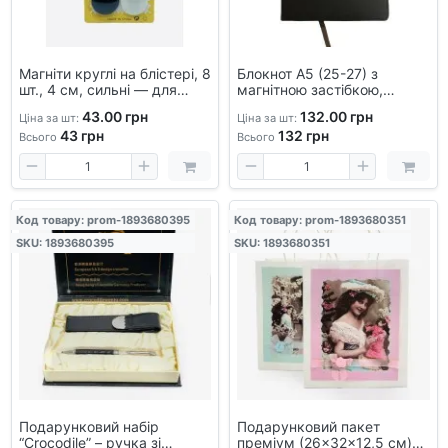
Магніти круглі на блістері, 8
Блокнот А5 (25-27) з
шт., 4 см, сильні — для
магнітною застібкою,
нотаток, дощок,
клітинка, офісний блокнот
43.00 грн
132.00 грн
Ціна за шт:
Ціна за шт:
холодильника
для записів, стильний
43
грн
132
грн
аксесуар
Всього
Всього
Код товару: prom-1893680395
Код товару: prom-1893680351
SKU: 1893680395
SKU: 1893680351
Подарунковий набір
Подарунковий пакет
“Crocodile” – ручка зі
преміум (26×32×12,5 см)