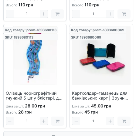
металевий, автомобільний,
подарунковий
110
грн
110
грн
сувенірний
Всього
Всього
Код товару: prom-1893680113
Код товару: prom-1893680069
SKU: 1893680113
SKU: 1893680069
Олівець чорнографітний
Картхолдер-гаманець для
гнучкий 5 шт у блістері, для
банківських карт | Зручний
творчості, скетчингу,
і компактний аксесуар для
28.00 грн
45.00 грн
Ціна за шт:
Ціна за шт:
незвичайні олівці,
зберігання карт
28
грн
45
грн
подарунковий набір
Всього
Всього