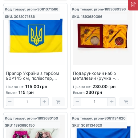
Код товару: prom-3081071586
Код товару: prom-1893680396
SKU: 3081071586
SKU: 1893680396
Прапор України з гербом
Подарунковий набір
90×145 см, поліестер,
металевий (ручка +
синьо-жовтий
косметичне дзеркало +
115.00 грн
230.00 грн
Ціна за шт:
Ціна за шт:
брелок
115
грн
230
грн
Всього
Всього
Код товару: prom-1893680150
Код товару: prom-3081134620
SKU: 1893680150
SKU: 3081134620