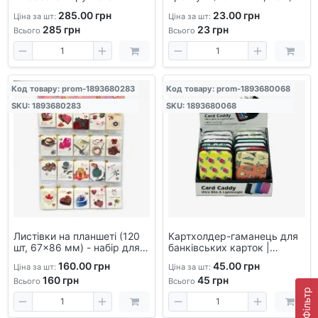
стразами та футляром,
— стильне паковання для
285.00 грн
23.00 грн
Ціна за шт:
Ціна за шт:
преміум-канцелярія з
великих подарунків,
285
грн
23
грн
поворотним механізмом
пляшок і наборів
Всього
Всього
Код товару: prom-1893680283
Код товару: prom-1893680068
SKU: 1893680283
SKU: 1893680068
Листівки на планшеті (120
Картхолдер-гаманець для
шт, 67×86 мм) - набір для
банківських карток |
творчості та привітань
Компактний і зручний
160.00 грн
45.00 грн
Ціна за шт:
Ціна за шт:
аксесуар для зберігання
160
грн
45
грн
карток
Всього
Всього
Фільтр