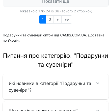
Показати ще
Показано с 1 по
24
із 36 (всього 2 сторінок)
1
2
>
>>
Подарунки та сувеніри оптом від CAMIS.COM.UA. Доставка
по Україні.
Питання про категорію: "Подарунки
та сувеніри"
Які новинки в категорії "Подарунки та
сувеніри"?
Що частіше купують в категорії