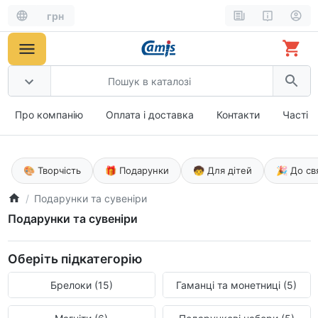
грн
Про компанію
Оплата і доставка
Контакти
Часті 
🎨 Творчість
🎁 Подарунки
🧒 Для дітей
🎉 До св
Подарунки та сувеніри
Подарунки та сувеніри
Оберіть підкатегорію
Брелоки (15)
Гаманці та монетниці (5)