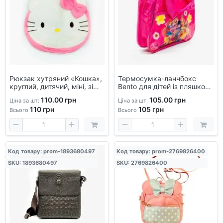
Рюкзак хутряний «Кошка»,
Термосумка-ланчбокс
круглий, дитячий, міні, зі
Bento для дітей із пляшкою
штучного хутра, для
— набір для школи та
110.00 грн
105.00 грн
Ціна за шт:
Ціна за шт:
дівчинки
подорожей
110
грн
105
грн
Всього
Всього
Код товару: prom-1893680497
Код товару: prom-2769826400
SKU: 1893680497
SKU: 2769826400