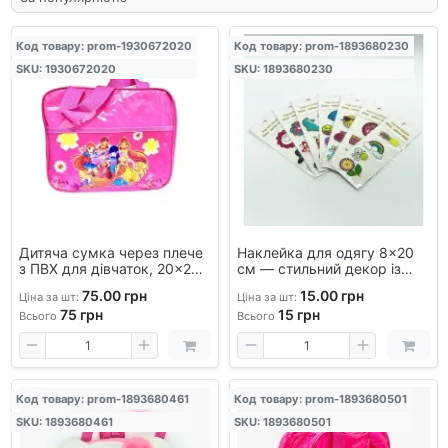
Код товару: prom-1930672020
Код товару: prom-1893680230
SKU: 1930672020
SKU: 1893680230
Дитяча сумка через плече
Наклейка для одягу 8×20
з ПВХ для дівчаток, 20x25
см — стильний декор із
см, 2 відділення,
надійною фіксацією, для
75.00 грн
15.00 грн
Ціна за шт:
Ціна за шт:
футболок, джинсів,
75
грн
15
грн
рюкзаків
Всього
Всього
Код товару: prom-1893680461
Код товару: prom-1893680501
SKU: 1893680461
SKU: 1893680501