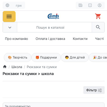
грн
Про компанію
Оплата і доставка
Контакти
Часті 
🎨 Творчість
🎁 Подарунки
🧒 Для дітей
🎉 До св
Школа
Рюкзаки та сумки
Рюкзаки та сумки > школа
Фільтр