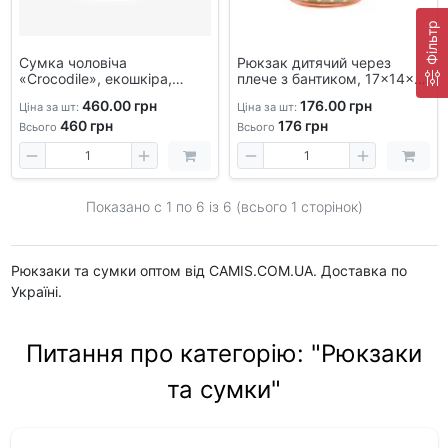
Фільтр
Сумка чоловіча
Рюкзак дитячий через
«Crocodile», екошкіра,
плече з бантиком, 17×14×8
270×240 мм з широкою
см міні-сумка для дівчаток
460.00 грн
176.00 грн
Ціна за шт:
Ціна за шт:
тканинною ручкою
і підлітків
460
грн
176
грн
Всього
Всього
Показано с 1 по
6
із 6 (всього 1 сторінок)
Рюкзаки та сумки оптом від CAMIS.COM.UA. Доставка по
Україні.
Питання про категорію: "Рюкзаки
та сумки"