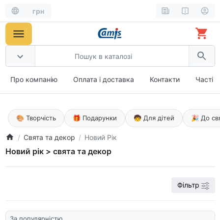
грн
Про компанію
Оплата і доставка
Контакти
Часті 
🎨 Творчість
🎁 Подарунки
🧒 Для дітей
🎉 До св
Свята та декор
Новий Рік
Новий рік > свята та декор
Фільтр