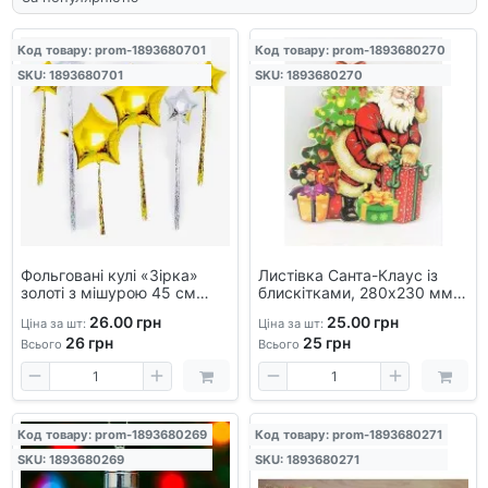
Код товару: prom-1893680701
Код товару: prom-1893680270
SKU: 1893680701
SKU: 1893680270
Фольговані кулі «Зірка»
Листівка Санта-Клаус із
золоті з мішурою 45 см
блискітками, 280х230 мм,
(набір 2 шт) - для свята,
новорічна на подвійному
26.00 грн
25.00 грн
Ціна за шт:
Ціна за шт:
весілля, Нового року,
скотчі
26
грн
25
грн
фотосесій, з гелієм
Всього
Всього
Код товару: prom-1893680269
Код товару: prom-1893680271
SKU: 1893680269
SKU: 1893680271