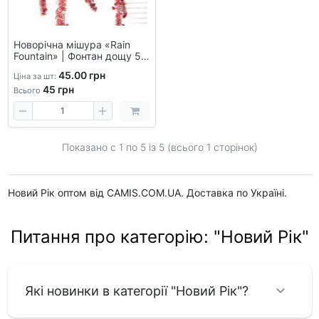
Новорічна мішура «Rain
Fountain» | Фонтан дощу 5
кольорів, 60 см для
45.00 грн
Ціна за шт:
прикрашання свят
45
грн
Всього
Показано с 1 по
5
із 5 (всього 1 сторінок)
Новий Рік оптом від CAMIS.COM.UA. Доставка по Україні.
Питання про категорію: "Новий Рік"
Які новинки в категорії "Новий Рік"?