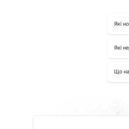
Які н
Які н
Що на