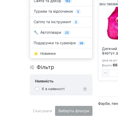
Свята та декор
162
SKU: 18936
Туризм та відпочинок
2
Світло та інструмент
2
Автотовари
22
Подарунки та сувеніри
36
Дитячий
фартух д
Новинки
поліетил
Ціна за шт:
нагрудни
66
та бруду
Всього
Фільтр
Наявність
Є в наявності
1
Фарби, пен
Скасувати
Виберіть фільтри