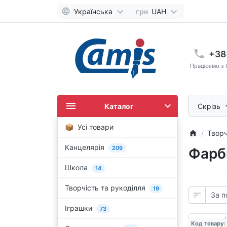
Українська
грн
UAH
+38
Працюємо з 0
Каталог
Скрізь
Усі товари
Творч
Канцелярія
209
Фарби
Школа
14
Творчість та рукоділля
19
Іграшки
73
Код товару: