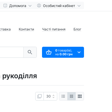
Допомога
Особистий кабінет
ставка
Контакти
Часті питання
Блог
0
товар(ів),
на
0.00 грн
а рукоділля