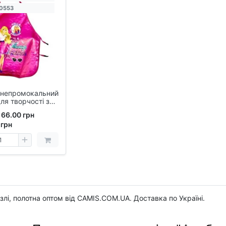
80553
 непромокальний
ля творчості з
ену - захисний
66.00 грн
к від фарб, клею
грн
злі, полотна оптом від CAMIS.COM.UA. Доставка по Україні.