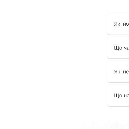
Які н
Що ча
Які н
Що на