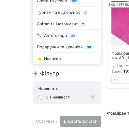
Свята та декор
162
SKU: 196710
Туризм та відпочинок
2
Світло та інструмент
2
Автотовари
22
Подарунки та сувеніри
36
Фоаміран
мм А3 | 
Новинки
кольорів
Ціна за шт:
19
Всього
Фільтр
Наявність
Є в наявності
1
Фоаміран т
Скасувати
Виберіть фільтри