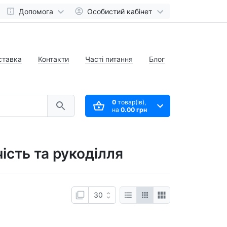
Допомога
Особистий кабінет
ставка
Контакти
Часті питання
Блог
0
товар(ів),
на
0.00 грн
ість та рукоділля