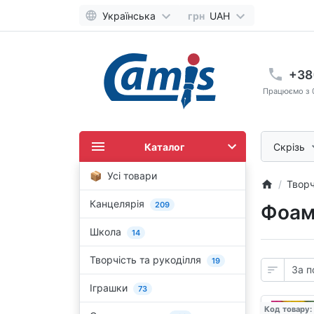
Українська
грн
UAH
+38
Працюємо з 0
Каталог
Скрізь
Усі товари
Творч
Канцелярія
209
Фоамі
Школа
14
Творчість та рукоділля
19
Іграшки
73
Код товару: