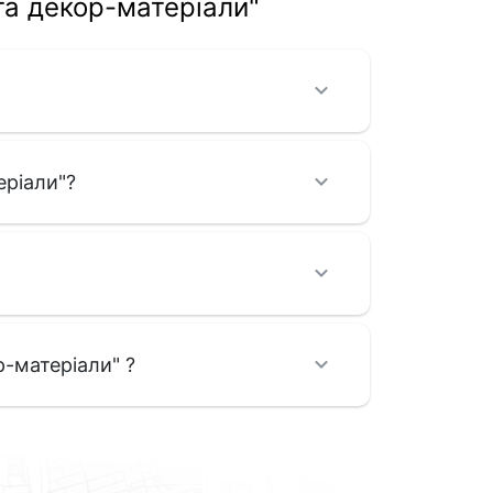
та декор-матеріали"
еріали"?
р-матеріали" ?